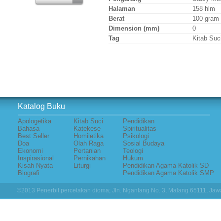
Halaman
158 hlm
Berat
100 gram
Dimension (mm)
0
Tag
Kitab Suc
Katalog Buku
Apologetika
Kitab Suci
Pendidikan
Bahasa
Katekese
Spiritualitas
Best Seller
Homiletika
Psikologi
Doa
Olah Raga
Sosial Budaya
Ekonomi
Pertanian
Teologi
Inspirasional
Pernikahan
Hukum
Kisah Nyata
Liturgi
Pendidikan Agama Katolik SD
Biografi
Pendidikan Agama Katolik SMP
©2013 Penerbit percetakan dioma; Jln. Ngantang No. 3, Malang 65111, Jawa