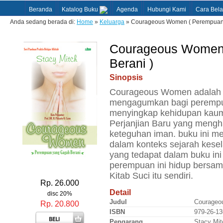
Beranda
Katalog Buku
Agenda
Hubungi Kami
Cara Bela
Anda sedang berada di:
Home
»
Keluarga
» Courageous Women ( Perempuan 
Courageous Women 
Berani )
Sinopsis
Courageous Women adalah s
mengagumkan bagi perempua
menyingkap kehidupan kaum
Perjanjian Baru yang meng
keteguhan iman. buku ini m
dalam konteks sejarah kesel
yang tedapat dalam buku in
perempuan ini hidup bersam
Kitab Suci itu sendiri.
Rp. 26.000
Detail
disc 20%
Judul
Courageo
Rp. 20.800
ISBN
979-26-13
Pengarang
Stacy Mit