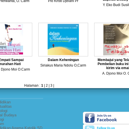
 Herwanta, O. Carm
Pio Kristi Djelani Pr
Y. Eko Budi Susi
 Empati Sampai
Dalam Keheningan
Membajui yang Tela
urahan Hati
Pembelian buku in
Siriakus Maria Ndolu O,Carm
kirim via email
. Djono Moi O.Carm
A. Djono Moi O.
Halaman :
1
|
2
|
3
|
idikan
tualitas
ologi
al Budaya
ogi
um
idikan Agama Katolik SD