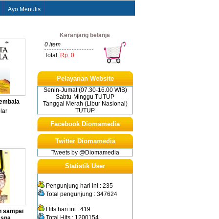
Ayo Menulis
Keranjang belanja
0 item
Total:
Rp. 0
Pelayanan Website
Senin-Jumat (07.30-16.00 WIB)
Sabtu-Minggu TUTUP
Gembala
Tanggal Merah (Libur Nasional)
TUTUP
lar
Facebook Diomamedia
Twitter Diomamedia
Tweets by @Diomamedia
Statistik User
Pengunjung hari ini : 235
Total pengunjung : 347624
Hits hari ini : 419
h sampai
Total Hits : 1200154
 spa