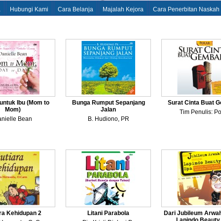
a
Hubungi Kami
Cara Belanja
Majalah Kejora
Cara Penerbitan Naskah
 untuk Ibu (Mom to
Bunga Rumput Sepanjang
Surat Cinta Buat 
Mom)
Jalan
Tim Penulis: Po
nielle Bean
B. Hudiono, PR
ra Kehidupan 2
Litani Parabola
Dari Jubileum Arwa
Lapindo Beauty