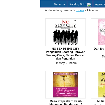
Beranda
Katalog Buku
Agend
Anda sedang berada di:
Home
» Ekonomi
NO SEX IN THE CITY
Dari Ibu
Pengakuan Seorang Perawan
Tentang Cinta, Nafsu, Kencan
Da
dan Penantian
Lindsey N. Isham
Masa Prapaskah: Kasih
Mutia
Mengatasi Penderitaan (