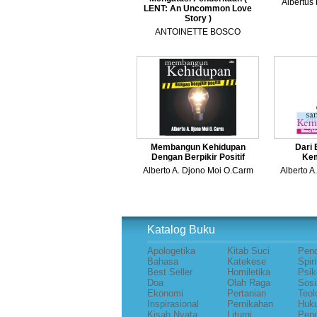
Albertus
LENT: An Uncommon Love
Story )
ANTOINETTE BOSCO
Membangun Kehidupan
Dari
Dengan Berpikir Positif
Kem
Alberto A. Djono Moi O.Carm
Alberto A
Katalog Buku
Apologetika
Kitab Suci
Pend
Bahasa
Katekese
Spiri
Best Seller
Homiletika
Psik
Doa
Olah Raga
Sosi
Ekonomi
Pertanian
Teol
Inspirasional
Pernikahan
Huk
Kisah Nyata
Liturgi
Pend